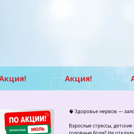
Акция!
Акция!
🧠 Здоровье нервов — зало
Взрослые стрессы, детские
головные боли? Не отклад