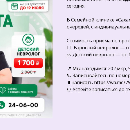
сегодня.
В Семейной клинике «Саха
очередей, с индивидуальны
Стоимость приема по прок
👨‍⚕️ Взрослый невролог — от
👶 Детский невролог — от 1
📍 Мы находимся: 202 мкр, 9
Tilda
📞 Записывайтесь по номеру
📱написать https://wa.me/7
⏰ Успейте записаться до 1