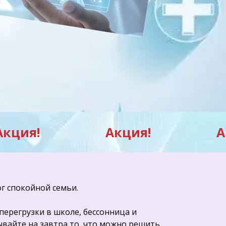
Акция!
Акция!
А
г спокойной семьи.
 перегрузки в школе, бессонница и
ывайте на завтра то, что можно решить