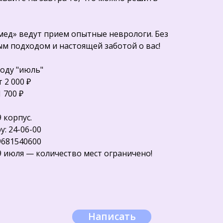
мед» ведут прием опытные неврологи. Без
м подходом и настоящей заботой о вас!
оду "июль"
 2 000 ₽
 700 ₽
 корпус.
 Publishing
: 24-06-00
9681540600
9 июля — количество мест ограничено!
Написать